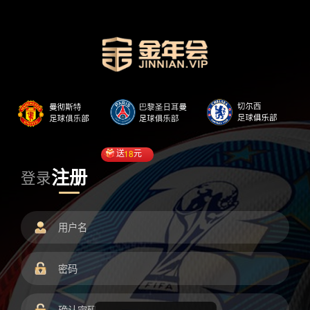
送
18
元
注册
登录